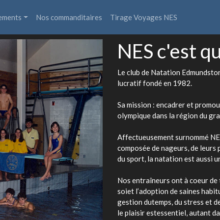
ements
Nos commanditaires
Tirage Voyages NES
NES c'est qu
Le club de Natation Edmundsto
lucratif fondé en 1982.
Sa mission : encadrer et promou
olympique dans la région du g
Affectueusement surnommé NES, 
composée de nageurs, de leurs p
du sport, la natation est aussi
Nos entraîneurs ont à coeur de
soiet l’adoption de saines habitu
gestion dutemps, du stress et 
le plaisir estessentiel, autant d